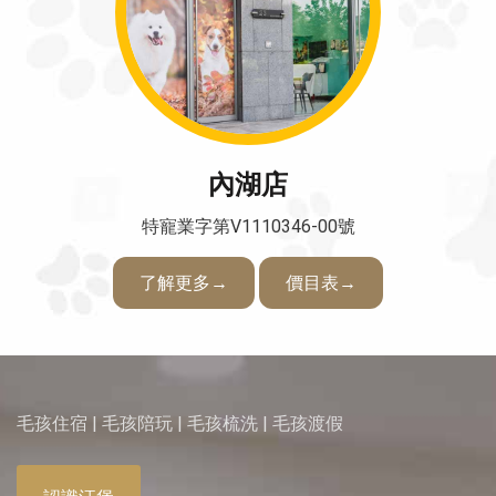
內湖店
特寵業字第V1110346-00號
了解更多→
價目表→
毛孩住宿 | 毛孩陪玩 | 毛孩梳洗 | 毛孩渡假