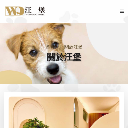
首頁
首頁
關於汪堡
關於汪堡
關於汪堡
服務介紹
入館須知
汪堡相簿
影片專區