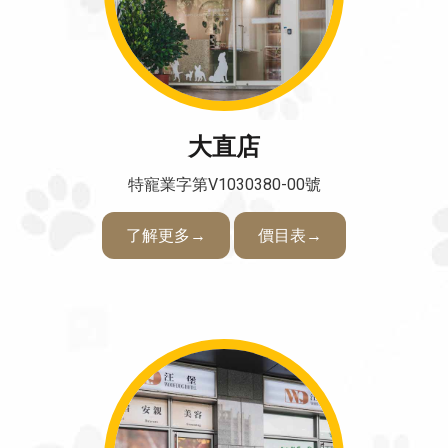
大直店
特寵業字第V1030380-00號
了解更多→
價目表→