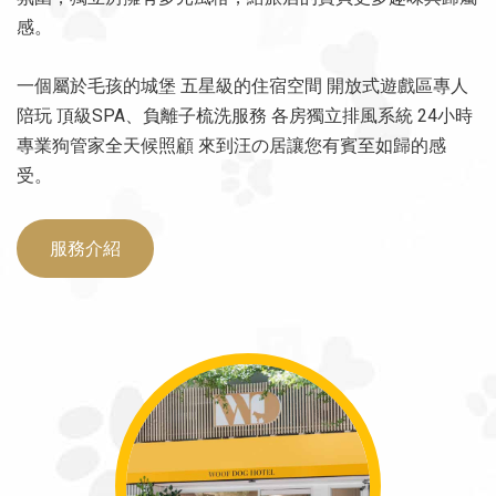
感。
一個屬於毛孩的城堡 五星級的住宿空間 開放式遊戲區專人
陪玩 頂級SPA、負離子梳洗服務 各房獨立排風系統 24小時
專業狗管家全天候照顧 來到汪の居讓您有賓至如歸的感
受。
服務介紹