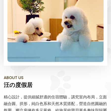
聯絡我們
ABOUT US
汪の度假居
精心設計，提供細膩舒適的住宿體驗，講究室內布局，立面
融合圓、拱形，純白色系和天然木質搭配，營造自然圓融的
氛圍，獨立房擁有多元風格，給旅居的寶貝更多趣味與歸屬